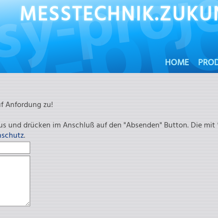
MESSTECHNIK.ZUKUN
HOME
PRO
NAVIGATION
ÜBERSPRINGEN
uf Anfordung zu!
 aus und drücken im Anschluß auf den "Absenden" Button. Die mit *
nschutz
.