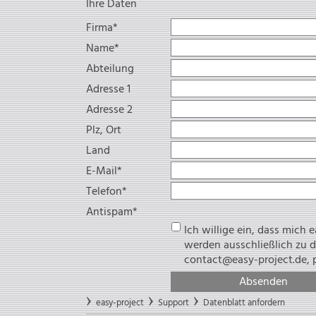
Ihre Daten
Pflichtfeld
Firma
*
Pflichtfeld
Name
*
Abteilung
Adresse 1
Adresse 2
Plz, Ort
Land
Pflichtfeld
E-Mail
*
Pflichtfeld
Telefon
*
Pflichtfeld
Antispam
*
Ich willige ein, dass mich
werden ausschließlich zu diesem Zweck genutzt. Eine Weitergabe an Dritte erfolgt nicht. Ich kann die Einwillig
Absenden
easy-project
Support
Datenblatt anfordern