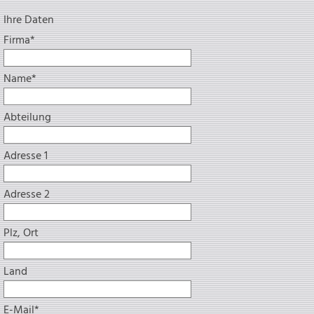
Ihre Daten
Pflichtfeld
Firma
*
Pflichtfeld
Name
*
Abteilung
Adresse 1
Adresse 2
Plz, Ort
Land
Pflichtfeld
E-Mail
*